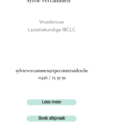
Sylvie Vercammen
Vroedvrouw
Lactatiekundige IBCLC
sylvievercammen@tpecsinttruiden.be
0456 / 13 32 92
Lees meer
Boek afspraak