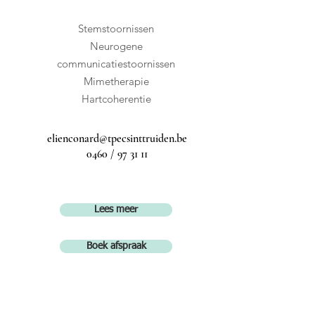
Stemstoornissen
Neurogene
communicatiestoornissen
Mimetherapie
Hartcoherentie
elienconard@tpecsinttruiden.be
0460 / 97 31 11
Lees meer
Boek afspraak